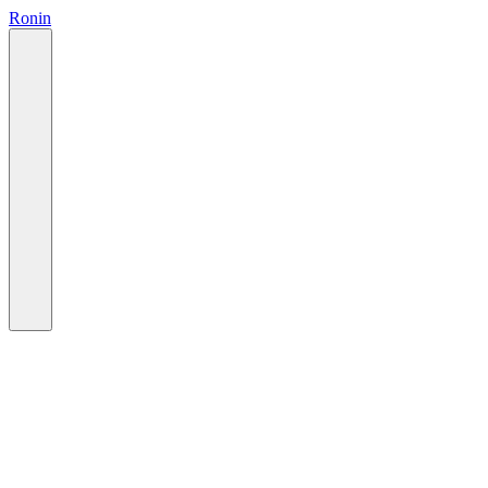
Ronin